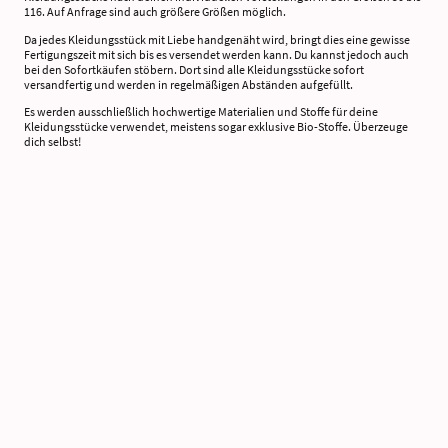
116. Auf Anfrage sind auch größere Größen möglich.
Da jedes Kleidungsstück mit Liebe handgenäht wird, bringt dies eine gewisse
Fertigungszeit mit sich bis es versendet werden kann. Du kannst jedoch auch
bei den Sofortkäufen stöbern. Dort sind alle Kleidungsstücke sofort
versandfertig und werden in regelmäßigen Abständen aufgefüllt.
Es werden ausschließlich hochwertige Materialien und Stoffe für deine
Kleidungsstücke verwendet, meistens sogar exklusive Bio-Stoffe. Überzeuge
dich selbst!