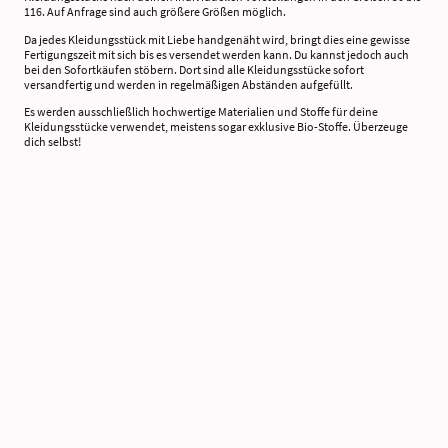
116. Auf Anfrage sind auch größere Größen möglich.
Da jedes Kleidungsstück mit Liebe handgenäht wird, bringt dies eine gewisse
Fertigungszeit mit sich bis es versendet werden kann. Du kannst jedoch auch
bei den Sofortkäufen stöbern. Dort sind alle Kleidungsstücke sofort
versandfertig und werden in regelmäßigen Abständen aufgefüllt.
Es werden ausschließlich hochwertige Materialien und Stoffe für deine
Kleidungsstücke verwendet, meistens sogar exklusive Bio-Stoffe. Überzeuge
dich selbst!