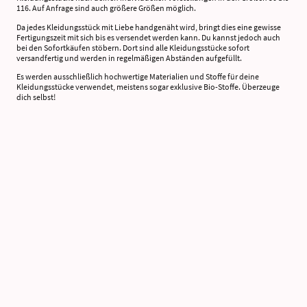
116. Auf Anfrage sind auch größere Größen möglich.
Da jedes Kleidungsstück mit Liebe handgenäht wird, bringt dies eine gewisse
Fertigungszeit mit sich bis es versendet werden kann. Du kannst jedoch auch
bei den Sofortkäufen stöbern. Dort sind alle Kleidungsstücke sofort
versandfertig und werden in regelmäßigen Abständen aufgefüllt.
Es werden ausschließlich hochwertige Materialien und Stoffe für deine
Kleidungsstücke verwendet, meistens sogar exklusive Bio-Stoffe. Überzeuge
dich selbst!